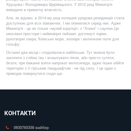
Хрущова і Володимира Щербицького. У 2012 році Межигір'я
виведено в приватну власність.
Але, як відомо, в 2014-му році колишня урядова резиденція стала
доступною для всіх бажаючих. І ми опинилися серед них. Адже
Межигір'я - це не тільки «музей корупції» з "Хонка" і сауною.Це
неосяжні простори і неймовірні пейзажі: доглянуті парки,
рукотворні озера, Київське море, зоопарк і величезне поле для
гольфу.
Останні два місця і сподобалися найбільше. Тут можна було
захопити з собою їжу і влаштувати пікнік, або просто гуляти,
бігати, при бажанні взяти напрокат велосипеди, адже пішки обійти
територію з її гірським ландшафтом - не під силу. І це один з
приводів повернутися сюди ще.
КОНТАКТИ
0935765358 вайбер