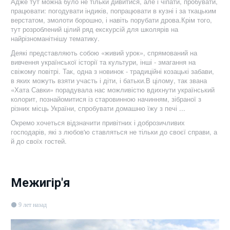
Адже тут можна було не тільки дивитися, але і чіпати, пробувати,
працювати: погодувати індиків, попрацювати в кузні і за ткацьким
верстатом, змолоти борошно, і навіть порубати дрова.Крім того,
тут розроблений цілий ряд екскурсій для школярів на
найрізноманітнішу тематику.
Деякі представляють собою «живий урок», спрямований на
вивчення української історії та культури, інші - змагання на
свіжому повітрі. Так, одна з новинок - традиційні козацькі забави,
в яких можуть взяти участь і діти, і батьки.В цілому, так звана
«Хата Савки» порадувала нас можливістю вдихнути український
колорит, познайомитися із старовинною начинням, зібраної з
різних місць України, спробувати домашню їжу з печі ...
Окремо хочеться відзначити привітних і доброзичливих
господарів, які з любов'ю ставляться не тільки до своєї справи, а
й до своїх гостей.
Межигір'я
9 лет назад