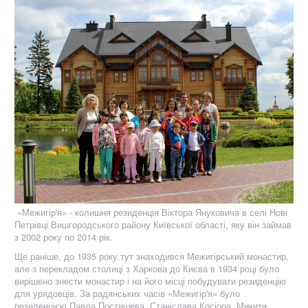
«Межигір'я» - колишня резиденція Віктора Януковича в селі Нові
Петрівці Вишгородського району Київської області, яку він займав
з 2002 року по 2014 рік.
Ще раніше, до 1935 року тут знаходився Межигірський монастир,
але з перекладом столиці з Харкова до Києва в 1934 році було
вирішено знести монастир і на його місці побудувати резиденцію
для урядовців. За радянських часів «Межигір'я» було
резиденцією Павла Постишева, Станіслава Косіора, Микити