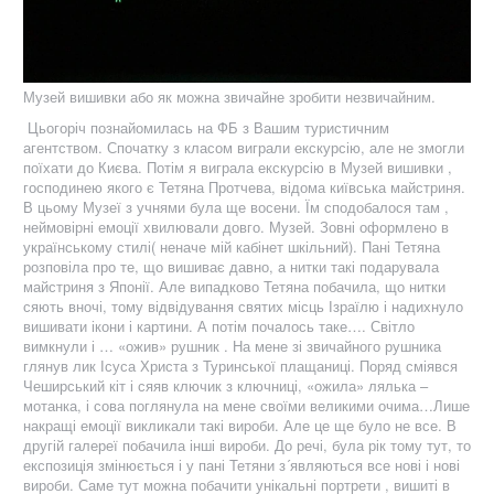
Музей вишивки або як можна звичайне зробити незвичайним.
Цьогоріч познайомилась на ФБ з Вашим туристичним
агентством. Спочатку з класом виграли екскурсію, але не змогли
поїхати до Києва. Потім я виграла екскурсію в Музей вишивки ,
господинею якого є Тетяна Протчева, відома київська майстриня.
В цьому Музеї з учнями була ще восени. Їм сподобалося там ,
неймовірні емоції хвилювали довго. Музей. Зовні оформлено в
українському стилі( неначе мій кабінет шкільний). Пані Тетяна
розповіла про те, що вишиває давно, а нитки такі подарувала
майстриня з Японії. Але випадково Тетяна побачила, що нитки
сяють вночі, тому відвідування святих місць Ізраїлю і надихнуло
вишивати ікони і картини. А потім почалось таке…. Світло
вимкнули і … «ожив» рушник . На мене зі звичайного рушника
глянув лик Ісуса Христа з Туринської плащаниці. Поряд сміявся
Чеширський кіт і сяяв ключик з ключниці, «ожила» лялька –
мотанка, і сова поглянула на мене своїми великими очима…Лише
накращі емоції викликали такі вироби. Але це ще було не все. В
другій галереї побачила інші вироби. До речі, була рік тому тут, то
експозиція змінюється і у пані Тетяни з´являються все нові і нові
вироби. Саме тут можна побачити унікальні портрети , вишиті в