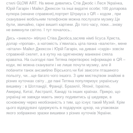
стилі GLOW ART. На мене дивились Стів Джобс і Леся Українка,
Юрій Гагарін і Майкл Джексон та інші видатні особи; 100 доларова
купюра (неначе справжня),портрет Штрауса з QR – кодом , при
скануванні мобільним телефоном можна послухати музику.Це
були, звичайно, гарні вишиті картини. До того часу, поки…знову
не вимкнули світло. І тут почалось..
Десь «зникло» яблуко Стіва Джобса,засяяв німб Іісуса Христа,
долар «пропав», а натомість з’явилась ціла пачка «валюти», мене
«вітали» Майкл Джексон і Юрій Гагарін, на дивані «сидів» зовсім
справжній скелет, а в кутку на одягненому манекені сяяла
краватка. На сьогодні пані Тетяна перетворює інформацію в QR –
коди, які можна сканувати і не лише почути музику, але й
побачити танок ансамблю Вірського,чи Киї звисоти пташиного
польоту, чи…ще багато чого іншого. З цим мистецтвом знайомі в
різних куточках світу , де пані Тетяна популяризує українську
вишивку : в Шотландії, Франції, Бразилії, Японії, Ізраїлю,
Америці, Китаї, Австралії, Канаді та інших країнах. Прикро, що
українці не завжди мають змогу подивитись ці шедеври, в
основному через необізнаність з тим, що існує такий Музей. Крім
цього відвідувачі одержують в подарунок цукор, на упаковках
якого зображено зразки вишивки з різних куточків України.