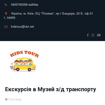
0935765358 вайбер
Україна
,
м. Київ
,
БЦ "Плазма", пр-т Бандери, 20 Б
,
оф.51
1
,
04655
kidstour@ukr.net
Екскурсія в Музей з/д транспорту
9 лет назад