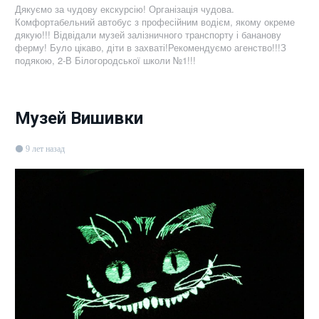
Дякуємо за чудову екскурсію! Організація чудова.
Комфортабельний автобус з професійним водієм, якому окреме
дякую!!! Відвідали музей залізничного транспорту і бананову
ферму! Було цікаво, діти в захваті!Рекомендуємо агенство!!!З
подякою, 2-В Білогородської школи №1!!!
Музей Вишивки
9 лет назад