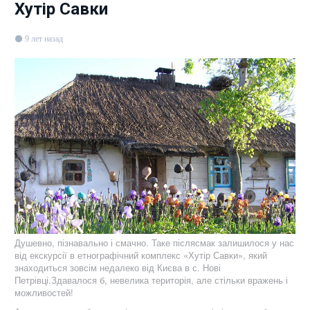
Хутір Савки
9 лет назад
Душевно, пізнавально і смачно. Таке післясмак залишилося у нас
від екскурсії в етнографічний комплекс «Хутір Савки», який
знаходиться зовсім недалеко від Києва в с. Нові
Петрівці.Здавалося б, невелика територія, але стільки вражень і
можливостей!