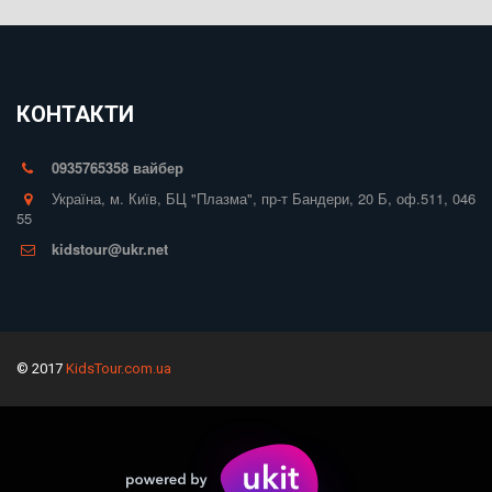
КОНТАКТИ
0935765358 вайбер
Україна
,
м. Київ
,
БЦ "Плазма", пр-т Бандери, 20 Б
,
оф.511
,
046
55
kidstour@ukr.net
© 2017
KidsTour.com.ua