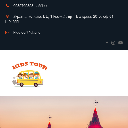
0935765358 вайбер
Україна
,
м. Київ
,
БЦ "Плазма", пр-т Бандери, 20 Б
,
оф.51
1
,
04655
kidstour@ukr.net