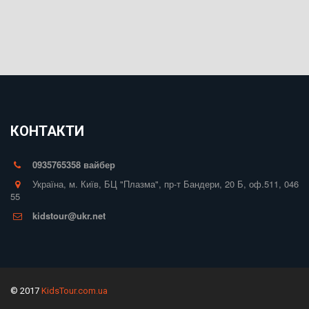
КОНТАКТИ
0935765358 вайбер
Україна
,
м. Київ
,
БЦ "Плазма", пр-т Бандери, 20 Б
,
оф.511
,
046
55
kidstour@ukr.net
© 2017
KidsTour.com.ua