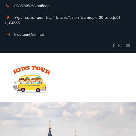
0935765358 вайбер
Україна
,
м. Київ
,
БЦ "Плазма", пр-т Бандери, 20 Б
,
оф.51
1
,
04655
kidstour@ukr.net