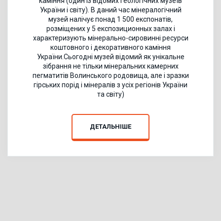
каміння (один із відомих геологічних музеїв
України і світу). В даний час мінералогічний
музей налічує понад 1 500 експонатів,
розміщених у 5 експозиционных залах і
характеризують мінерально-сировинні ресурси
коштовного і декоративного каміння
України.Сьогодні музей відомий як унікальне
зібрання не тільки мінеральних камерних
пегматитів Волинського родовища, але і зразки
гірських порід і мінералів з усіх регіонів України
та світу)
ДЕТАЛЬНІШЕ