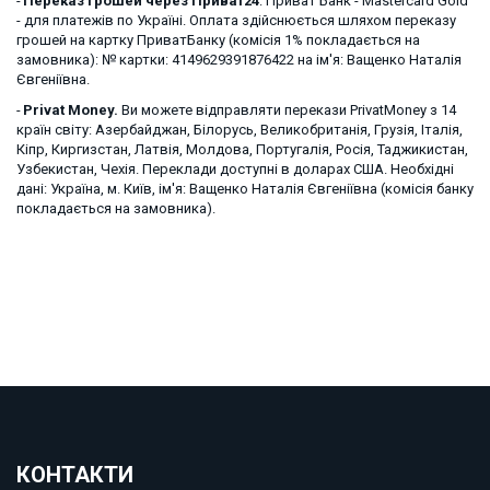
- 
Переказ грошей через Приват24
: Приват Банк - Mastercard Gold 
- для платежів по Україні. Оплата здійснюється шляхом переказу 
грошей на картку ПриватБанку (комісія 1% покладається на 
замовника): № картки: 4149629391876422 на ім'я: Ващенко Наталія 
Євгеніївна. 
- 
Privat Money.
 Ви можете відправляти перекази PrivatMoney з 14 
країн світу: Азербайджан, Білорусь, Великобританія, Грузія, Італія, 
Кіпр, Киргизстан, Латвія, Молдова, Португалія, Росія, Таджикистан, 
Узбекистан, Чехія. Переклади доступні в доларах США. Необхідні 
дані: Україна, м. Київ, ім'я: Ващенко Наталія Євгеніївна (комісія банку 
покладається на замовника).
КОНТАКТИ