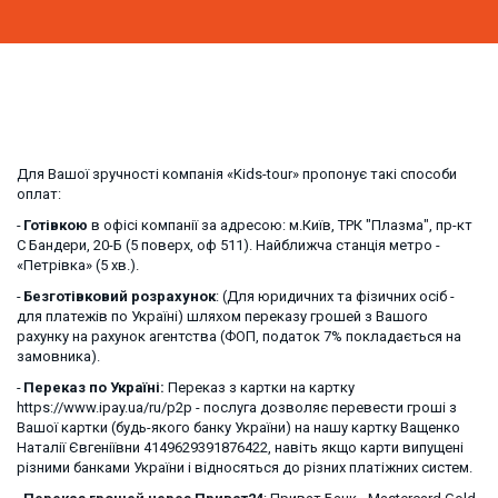
Для Вашої зручності компанія «Kids-tour» пропонує такі способи 
оплат: 
-
 Готівкою
 в офісі компанії за адресою: м.Київ, ТРК "Плазма", пр-кт 
С Бандери, 20-Б (5 поверх, оф 511). Найближча станція метро - 
«Петрівка» (5 хв.). 
-
 Безготівковий розрахунок
: (Для юридичних та фізичних осіб - 
для платежів по Україні) шляхом переказу грошей з Вашого 
рахунку на рахунок агентства (ФОП, податок 7% покладається на 
замовника). 
- 
Переказ по Україні:
 Переказ з картки на картку 
https://www.ipay.ua/ru/p2p - послуга дозволяє перевести гроші з 
Вашої картки (будь-якого банку України) на нашу картку Ващенко 
Наталії Євгеніївни 4149629391876422, навіть якщо карти випущені 
різними банками України і відносяться до різних платіжних систем. 