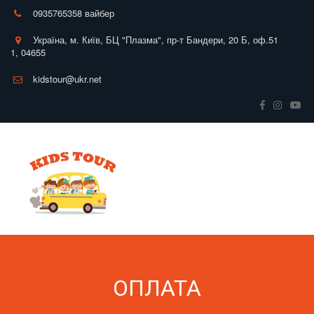
0935765358 вайбер
Україна
,
м. Київ
,
БЦ "Плазма", пр-т Бандери, 20 Б
,
оф.51
1
,
04655
kidstour@ukr.net
ОПЛАТА