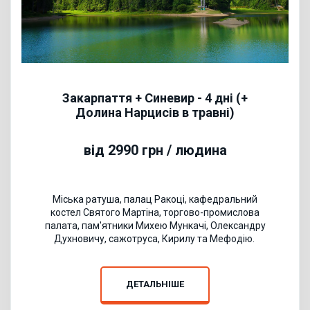
Закарпаття + Синевир - 4 дні (+
Долина Нарцисів в травні)
від 2990 грн / людина
Міська ратуша, палац Ракоці, кафедральний
костел Святого Мартіна, торгово-промислова
палата, пам'ятники Михею Мункачі, Олександру
Духновичу, сажотруса, Кирилу та Мефодію.
ДЕТАЛЬНІШЕ