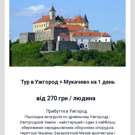
Тур в Ужгород + Мукачево на 1 день
від 270 грн / людина
Прибуття в Ужгород.
Пішохідна екскурсія по древньому Ужгороду.-
Ужгородскій Замок - найстаріший і один з найбільш
збережених середньовічних оборонних споруд на
території України;-Закарпатскій Музей архітектури і