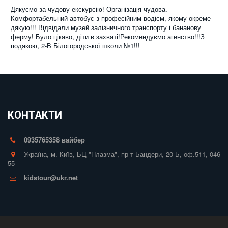
Дякуємо за чудову екскурсію! Організація чудова.
Комфортабельний автобус з професійним водієм, якому окреме
дякую!!! Відвідали музей залізничного транспорту і бананову
ферму! Було цікаво, діти в захваті!Рекомендуємо агенство!!!З
подякою, 2-В Білогородської школи №1!!!
КОНТАКТИ
0935765358 вайбер
Україна
,
м. Київ
,
БЦ "Плазма", пр-т Бандери, 20 Б
,
оф.511
,
046
55
kidstour@ukr.net