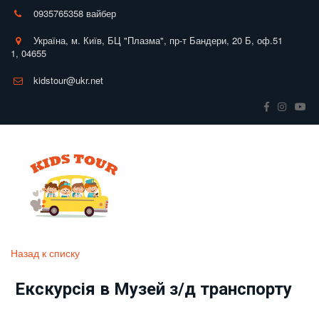
0935765358 вайбер
Україна
,
м. Київ
,
БЦ "Плазма", пр-т Бандери, 20 Б
,
оф.51
1
,
04655
kidstour@ukr.net
Назад к списку
Екскурсія в Музей з/д транспорту