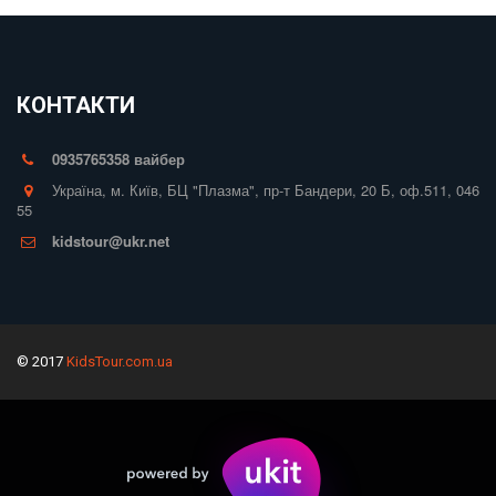
КОНТАКТИ
0935765358 вайбер
Україна
,
м. Київ
,
БЦ "Плазма", пр-т Бандери, 20 Б
,
оф.511
,
046
55
kidstour@ukr.net
© 2017
KidsTour.com.ua