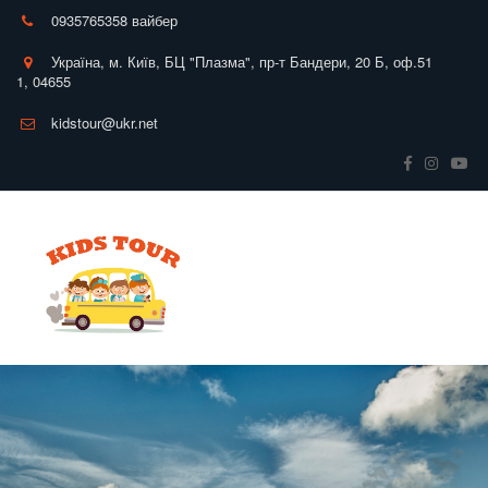
0935765358 вайбер
Україна
,
м. Київ
,
БЦ "Плазма", пр-т Бандери, 20 Б
,
оф.51
1
,
04655
kidstour@ukr.net