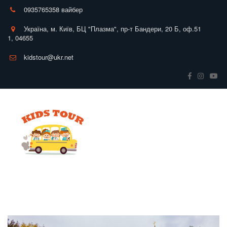
0935765358 вайбер
Україна
,
м. Київ
,
БЦ "Плазма", пр-т Бандери, 20 Б
,
оф.51
1
,
04655
kidstour@ukr.net