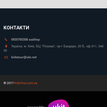
КОНТАКТИ
0935765358 вайбер
Україна
,
м. Київ
,
БЦ "Плазма", пр-т Бандери, 20 Б
,
оф.511
,
046
55
kidstour@ukr.net
© 2017
KidsTour.com.ua