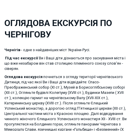
ОГЛЯДОВА ЕКСКУРСІЯ ПО 
ЧЕРНІГОВУ
Чернігів
 - одне з найдавніших міст України-Русі.
Під час екскурсії
 Ви і Ваші діти дізнаються про заснування міста і 
що вже незабаром він став столицею племінного союзу слов'ян - 
сіверян. 
Оглядова екскурсія
 почнеться з огляду території чернігівського 
Дитинця, під час якої Ви і Ваші діти відвідайте: Спасо-
Преображенський собор (ХІ ст.), Музей в Борисоглібському соборі 
(ХІІ ст.), Огляньте будівлі Колегіуму (ХVIII ст.), Будинки Мазепи ( ХVII 
ст.), колекцію гармат на чернігівському Валу (ХVII-ХIХ ст.), 
Катерининську церкву (XVIII ст.). Після огляньте Єлецький 
Успенський монастир, а дорогою огляд П'ятницької церкви (ХІІ ст.), 
Центральної частини міста з Красною площею. Далі відвідування 
чинного жіночого Єлецького Успенського монастиря ХII - ХVIII ст. Ви 
прогуляєтеся на Болдиних горах, огляньте панорами Чернігова з 
Меморіалу Слави, язичницькі кургани «Гульбище» і «Безіменний» (Х 