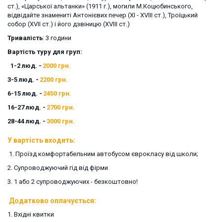
ст.), «Царської альтанки» (1911 г.), могили М.Коцюбинського, 
відвідайте знамениті Антонієвих печер (ХІ - ХVIII ст.), Троїцький 
собор (XVII ст.) і його дзвіницю (XVIII ст.)
Тривалість
: 3 години 
Вартість туру для груп:
  1-2 люд. - 
2000 грн. 
3-5 люд. - 
2200 грн. 
6-15 люд. - 
2450 грн. 
16-27 люд. -
 2700 грн. 
28-44 люд. -
 3000 грн. 
У вартість входить: 
 1. Проїзд комфортабельним автобусом єврокласу від школи; 
2. Супроводжуючий гід від фірми 
3. 1 або 2 супроводжуючих - безкоштовно! 
Додатково оплачується: 
1. Вхідні квитки 