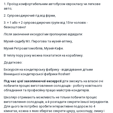
1. Проїзд комфортабельним автобусом єврокласу чи легкове 
авто; 
2. Супроводжуючий гід від фірми,
3. + 1 або + 2 супроводжуючих групи від 15ти чоловік - 
безкоштовно! 
Після закінчення екскурсії ми пропонуємо відвідати:
Музей-садибу М.І. Пирогова та музей-аптеку,
Музей Ретроавтомобілів, Музей-Кафе.
В теплу пору року можна покататися на кораблику.
Додатково:
Екскурсія на кондитерську фабрику - відвідування дітьми 
Вінницької кондитерської фабрики Roshen! 
Під час цієї захоплюючої екскурсії
 діти зможуть на власні очі 
побачити процес виготовлення солодощів - роботу новітнього 
обладнання та професійну працю майстрів-кондитерів. 
Школярі отримають можливість не тільки побачити процес 
виготовлення солодощів, а й розгадати секрети їхньої інгредієнтів. 
Для цього їм потрібно зробити інтерактивне подорож по 4 
кімнатах, кожна з яких зберігає секрети цукру, шоколаду, смаку і 