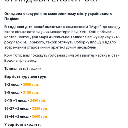
Оглядова екскурсія по мальовничому місту українського 
Поділля
В ході якої діти ознайомляться
 з комплексом "Мури", до складу 
якого кілька католицьких монастирів поч. XVII - XVIII, побачать 
костел Святої Діви Марії Ангельської і Миколаївську церкву 1746 
року парк ім. Горького, також оглянуть Соборну площу з вдало 
збереженим старовинним архітектурним ансамблем. 
Крім того, вам покажуть головний символ і візитну картку міста - 
Водонапірна вежу.
Тривалість: 
3 години 
Вартість туру для груп: 
1-2 люд. - 
2000 грн. 
3-5 люд. - 
2150 грн. 
6-15 +1 люд. - 
2450 грн. 
16-27 +2 люд. - 
3250 грн.
28-44 +2 люд. - 
3600 грн.
У вартість входить: 