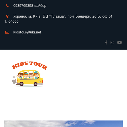
0935765358 вайбер
Україна
,
м. Київ
,
БЦ "Плазма", пр-т Бандери, 20 Б
,
оф.51
1
,
04655
kidstour@ukr.net