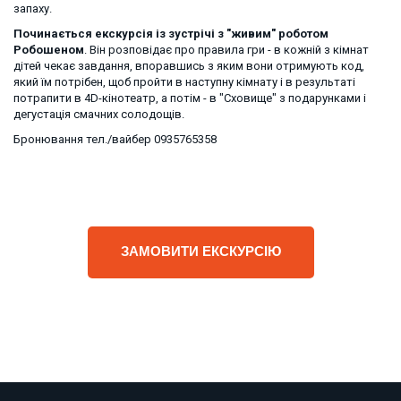
запаху. 
Починається екскурсія із зустрічі з "живим" роботом 
Робошеном
. Він розповідає про правила гри - в кожній з кімнат 
дітей чекає завдання, впоравшись з яким вони отримують код, 
який їм потрібен, щоб пройти в наступну кімнату і в результаті 
потрапити в 4D-кінотеатр, а потім - в "Сховище" з подарунками і 
дегустація смачних солодощів.
Бронювання тел./вайбер 0935765358
ЗАМОВИТИ ЕКСКУРСІЮ